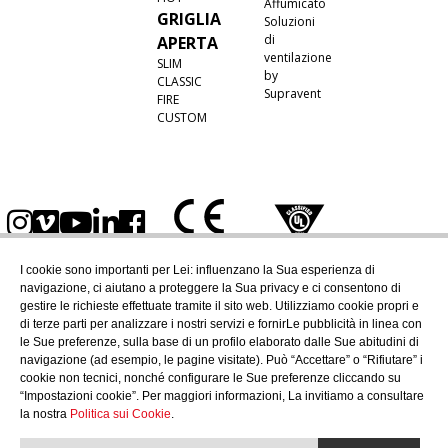
Affumicato
GRIGLIA
Soluzioni
di
APERTA
ventilazione
SLIM
by
CLASSIC
Supravent
FIRE
CUSTOM
I cookie sono importanti per Lei: influenzano la Sua esperienza di
navigazione, ci aiutano a proteggere la Sua privacy e ci consentono di
gestire le richieste effettuate tramite il sito web. Utilizziamo cookie propri e
di terze parti per analizzare i nostri servizi e fornirLe pubblicità in linea con
le Sue preferenze, sulla base di un profilo elaborato dalle Sue abitudini di
navigazione (ad esempio, le pagine visitate). Può “Accettare” o “Rifiutare” i
cookie non tecnici, nonché configurare le Sue preferenze cliccando su
“Impostazioni cookie”. Per maggiori informazioni, La invitiamo a consultare
la nostra
Politica sui Cookie
.