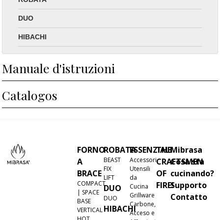
DUO
HIBACHI
Manuale d'istruzioni
Catalogos
FORNO
ROBATA
ESSENZIALI
THE
Mibrasa
BEAST
Accessori
A
CRAFTSMEN
Cosa sta
FIX
Utensili
BRACE
OF
cucinando?
LIFT
da
COMPACT
FIRE!
Supporto
Cucina
DUO
| SPACE
Grillware
Contatto
DUO
BASE
Carbone,
HIBACHI
VERTICAL
Acceso e
HOT