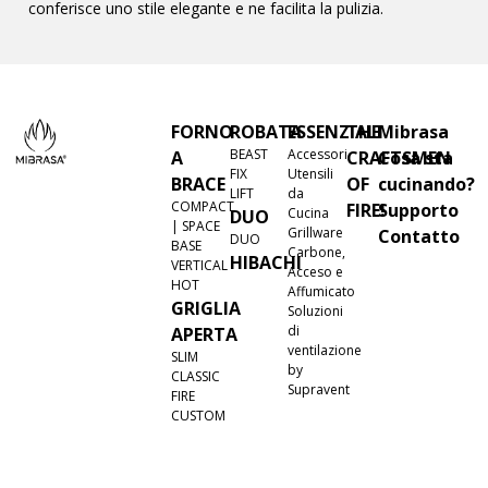
conferisce uno stile elegante e ne facilita la pulizia.
FORNO
ROBATA
ESSENZIALI
THE
Mibrasa
BEAST
Accessori
A
CRAFTSMEN
Cosa sta
FIX
Utensili
BRACE
OF
cucinando?
LIFT
da
COMPACT
FIRE!
Supporto
Cucina
DUO
| SPACE
Grillware
Contatto
DUO
BASE
Carbone,
HIBACHI
VERTICAL
Acceso e
HOT
Affumicato
GRIGLIA
Soluzioni
di
APERTA
ventilazione
SLIM
by
CLASSIC
Supravent
FIRE
CUSTOM