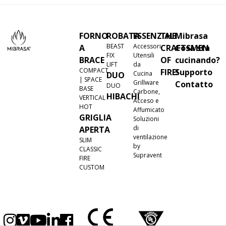
FORNO
ROBATA
ESSENZIALI
THE
Mibrasa
BEAST
Accessori
A
CRAFTSMEN
Cosa sta
FIX
Utensili
BRACE
OF
cucinando?
LIFT
da
COMPACT
FIRE!
Supporto
Cucina
DUO
| SPACE
Grillware
Contatto
DUO
BASE
Carbone,
HIBACHI
VERTICAL
Acceso e
HOT
Affumicato
GRIGLIA
Soluzioni
di
APERTA
ventilazione
SLIM
by
CLASSIC
Supravent
FIRE
CUSTOM