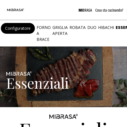
MI
BRASA
Cosa sta cucinando?
FORNO
GRIGLIA
ROBATA
DUO
HIBACHI
ESSE
Configuratore
A
APERTA
BRACE
Essenziali