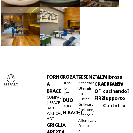
FORNO
ROBATA
ESSENZIALI
THE
Mibrasa
BEAST
Accessori
A
CRAFTSMEN
Cosa sta
FIX
Utensili
BRACE
OF
cucinando?
LIFT
da
COMPACT
FIRE!
Supporto
Cucina
DUO
| SPACE
Grillware
Contatto
DUO
BASE
Carbone,
HIBACHI
VERTICAL
Acceso e
HOT
Affumicato
GRIGLIA
Soluzioni
di
APERTA