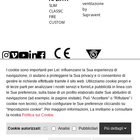
ventilazione
SLIM
by
CLASSIC
Supravent
FIRE
CUSTOM
I cookie sono importanti per Lei: influenzano la Sua esperienza di
navigazione, ci aiutano a proteggere la Sua privacy e ci consentono di
gestire le richieste effettuate tramite il sito web. Utilizziamo cookie propri e
di terze parti per analizzare i nostri servizi e fornirLe pubblicità in linea con
le Sue preferenze, sulla base di un profilo elaborato dalle Sue abitudini di
navigazione (ad esempio, le pagine visitate). Può “Accettare” o “Rifiutare” i
cookie non tecnici, nonché configurare le Sue preferenze cliccando su
“Impostazioni cookie”. Per maggiori informazioni, La invitiamo a consultare
la nostra
Politica sui Cookie
.
Cookie autorizzati:
Analisi
Pubblicitari
Più dettagli