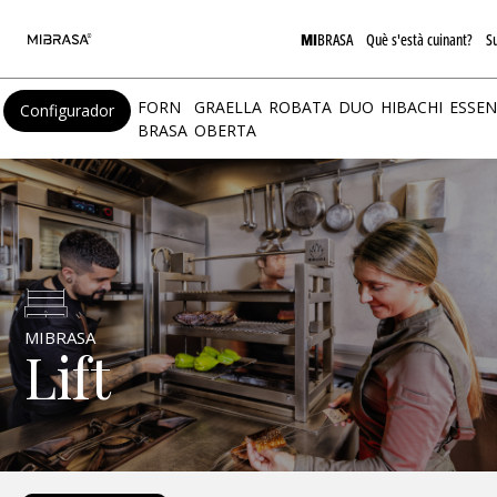
MI
BRASA
Què s'està cuinant?
S
FORN
GRAELLA
ROBATA
DUO
HIBACHI
ESSEN
Configurador
BRASA
OBERTA
MIBRASA
Lift