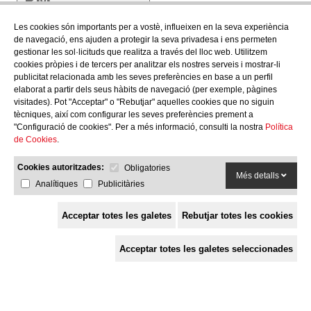
SE 80
Les cookies són importants per a vostè, influeixen en la seva experiència
de navegació, ens ajuden a protegir la seva privadesa i ens permeten
986 x 445 x 1043
gestionar les sol·licituds que realitza a través del lloc web. Utilitzem
Graella superior 310 x
cookies pròpies i de tercers per analitzar els nostres serveis i mostrar-li
279 (x4)
Graella inferior 380 x
publicitat relacionada amb les seves preferències en base a un perfil
279 (x2)
elaborat a partir dels seus hàbits de navegació (per exemple, pàgines
visitades). Pot "Acceptar" o "Rebutjar" aquelles cookies que no siguin
RM
tècniques, així com configurar les seves preferències prement a
"Configuració de cookies". Per a més informació, consulti la nostra
Política
SE
de Cookies
.
115
Cookies autoritzades:
Obligatories
Més detalls
Analítiques
Publicitàries
1333 x 445 x 1043
Graella superior 310 x
279 (x6)
Acceptar totes les galetes
Rebutjar totes les cookies
Graella inferior 380 x
279 (x3)
Acceptar totes les galetes seleccionades
Afegeix moble
Sense moble