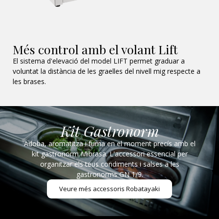
Més control amb el volant Lift
El sistema d'elevació del model LIFT permet graduar a
voluntat la distància de les graelles del nivell mig respecte a
les brases.
Kit Gastronorm
Adoba, aromatitza i fuma en el moment precís amb el
kit gastronorm Mibrasa. L'accessori essencial per
organitzar els teus condiments i salses a les
gastronorms GN 1/9.
​​​​​​​Veure més accessoris Robatayaki