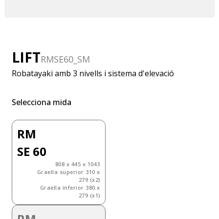
LIFT
RMSE60_SM
Robatayaki amb 3 nivells i sistema d'elevació
Selecciona mida
RM
SE 60
808 x 445 x 1043
Graella superior 310 x
279 (x2)
Graella inferior 380 x
279 (x1)
RM