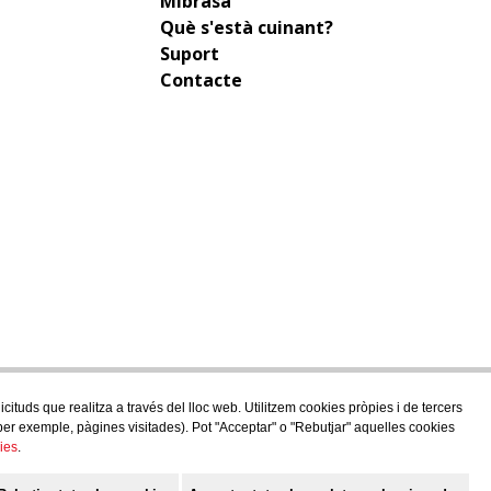
Mibrasa
Què s'està cuinant?
Suport
Contacte
ituds que realitza a través del lloc web. Utilitzem cookies pròpies i de tercers
 (per exemple, pàgines visitades). Pot "Acceptar" o "Rebutjar" aquelles cookies
ies
.