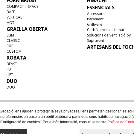
FORN BRASA
HIBACHI
COMPACT | SPACE
ESSENCIALS
BASE
Accessoris
VERTICAL
Parament
HOT
Grillware
GRAELLA OBERTA
Carbó, encesa i fumat
SLIM
Solucions de ventilació by
CLASSIC
Supravent
FIRE
ARTESANS DEL FOC!
CUSTOM
ROBATA
BEAST
FIX
LIFT
DUO
DUO
egació, ens ajuden a protegir la seva privadesa i ens permeten gestionar les sol·lic
ves preferències en base a un perfil elaborat a partir dels seus hàbits de navegació
"Configuració de cookies". Per a més informació, consulti la nostra
Política de Cook