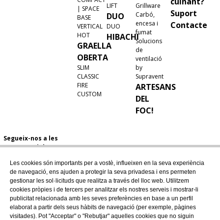
cuinant?
LIFT
Grillware
| SPACE
Suport
Carbó,
DUO
BASE
encesa i
Contacte
VERTICAL
DUO
fumat
HOT
HIBACHI
Solucions
GRAELLA
de
OBERTA
ventilació
SLIM
by
CLASSIC
Supravent
FIRE
ARTESANS
CUSTOM
DEL
FOC!
Segueix-nos a les
xarxes socials
Les cookies són importants per a vostè, influeixen en la seva experiència
de navegació, ens ajuden a protegir la seva privadesa i ens permeten
gestionar les sol·licituds que realitza a través del lloc web. Utilitzem
cookies pròpies i de tercers per analitzar els nostres serveis i mostrar-li
publicitat relacionada amb les seves preferències en base a un perfil
elaborat a partir dels seus hàbits de navegació (per exemple, pàgines
visitades). Pot "Acceptar" o "Rebutjar" aquelles cookies que no siguin