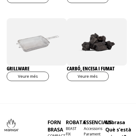
GRILLWARE
CARBÓ, ENCESA I FUMAT
Veure més
Veure més
FORN
ROBATA
ESSENCIALS
Mibrasa
BEAST
Accessoris
BRASA
Què s'està
FIX
Parament
COMPACT