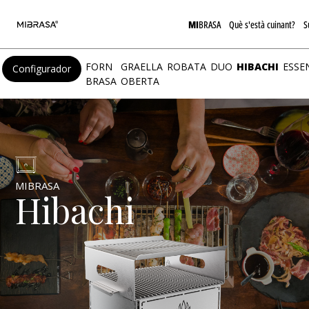
MI
BRASA
Què s'està cuinant?
S
FORN
GRAELLA
ROBATA
DUO
HIBACHI
ESSE
Configurador
BRASA
OBERTA
MIBRASA
Hibachi