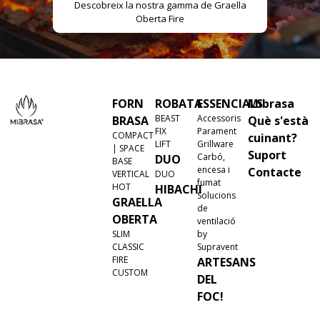
Descobreix la nostra gamma de Graella
Oberta Fire
FORN
ROBATA
ESSENCIALS
Mibrasa
BEAST
Accessoris
BRASA
Què s'està
FIX
Parament
COMPACT
cuinant?
LIFT
Grillware
| SPACE
Suport
Carbó,
DUO
BASE
encesa i
Contacte
VERTICAL
DUO
fumat
HOT
HIBACHI
Solucions
GRAELLA
de
OBERTA
ventilació
SLIM
by
CLASSIC
Supravent
FIRE
ARTESANS
CUSTOM
DEL
FOC!