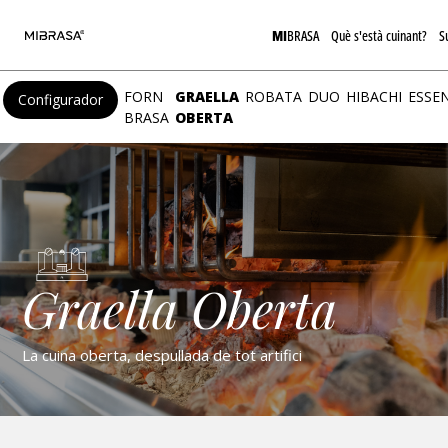
MI
BRASA
Què s'està cuinant?
S
FORN
GRAELLA
ROBATA
DUO
HIBACHI
ESSE
Configurador
BRASA
OBERTA
Graella Oberta
La cuina oberta, despullada de tot artifici