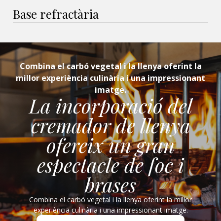
Base refractària
Combina el carbó vegetal i la llenya oferint la
millor experiència culinària i una impressionant
imatge.
La incorporació del
cremador de llenya
ofereix un gran
espectacle de foc i
brases
Combina el carbó vegetal i la llenya oferint la millor
experiència culinària i una impressionant imatge.