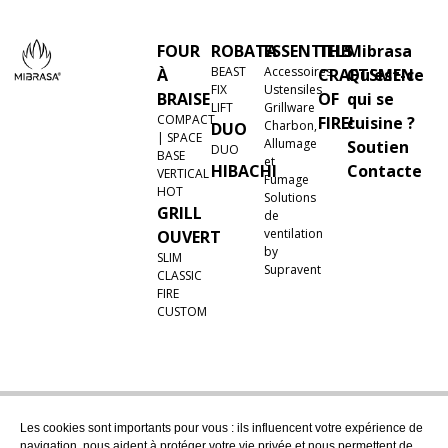
FOUR
ROBATA
ESSENTIELS
THE
Mibrasa
BEAST
Accessoires
À
CRAFTSMEN
Qu'est-ce
FIX
Ustensiles
BRAISE
OF
qui se
LIFT
Grillware
COMPACT
FIRE!
cuisine ?
Charbon,
DUO
| SPACE
Allumage
Soutien
DUO
BASE
et
HIBACHI
Contacte
VERTICAL
Fumage
HOT
Solutions
GRILL
de
ventilation
OUVERT
by
SLIM
Supravent
CLASSIC
FIRE
CUSTOM
Les cookies sont importants pour vous : ils influencent votre expérience de
navigation, nous aident à protéger votre vie privée et nous permettent de