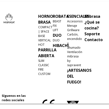
HORNO
ROBATA
ESENCIALES
Mibrasa
BEAST
Accesorios
BRASA
¿Qué se
FIX
Menaje
COMPACT
cocina?
LIFT
Grillware
| SPACE
Soporte
Carbón,
DUO
BASE
encendido
Contacto
VERTICAL
DUO
y
HOT
HIBACHI
ahumado
PARRILLA
Ventilación
ABIERTA
mibrasa
SLIM
by
CLASSIC
supravent
FIRE
¡ARTESANOS
CUSTOM
DEL
FUEGO!
Síguenos en las
redes sociales