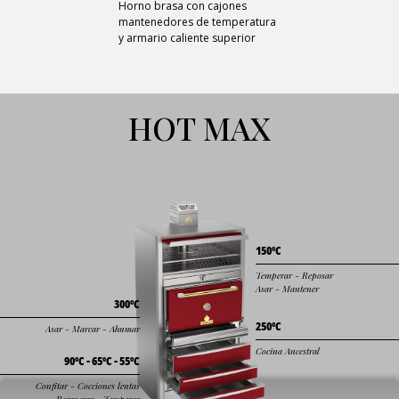
Horno brasa con cajones
mantenedores de temperatura
y armario caliente superior
HOT MAX
150ºC
Temperar - Reposar
Asar - Mantener
300ºC
250ºC
Asar - Marcar - Ahumar
Cocina Ancestral
90ºC - 65ºC - 55ºC
Confitar - Cocciones lentas