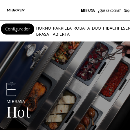
MI
BRASA
¿Qué se cocina?
Sop
HORNO
PARRILLA
ROBATA
DUO
HIBACHI
ESE
Configurador
BRASA
ABIERTA
MIBRASA
Hot