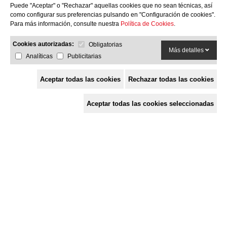
Puede "Aceptar" o "Rechazar" aquellas cookies que no sean técnicas, así
como configurar sus preferencias pulsando en "Configuración de cookies".
Para más información, consulte nuestra
Política de Cookies
.
HOT
HMBHOT75
Cookies autorizadas:
Obligatorias
Más detalles
Horno brasa con cajones de mantenedores de
Analíticas
Publicitarias
temperatura
Aceptar todas las cookies
Rechazar todas las cookies
Otros modelos
Aceptar todas las cookies seleccionadas
HOT SPACE
HOT MAX
HMB HOT SB
HMB HOT AC
Selecciona el tamaño
S
75 - 95 comensales
732 x 815 x 1628