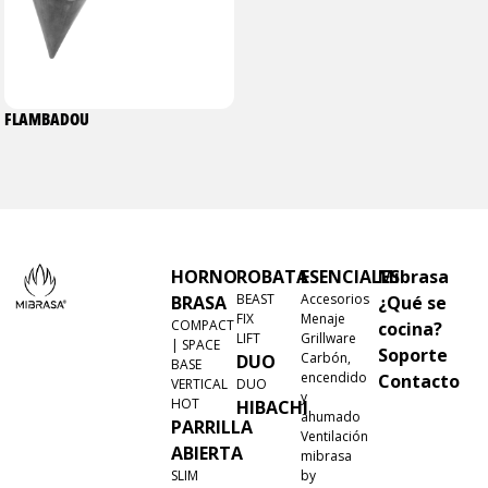
FLAMBADOU
HORNO
ROBATA
ESENCIALES
Mibrasa
BEAST
Accesorios
BRASA
¿Qué se
FIX
Menaje
COMPACT
cocina?
LIFT
Grillware
| SPACE
Soporte
Carbón,
DUO
BASE
encendido
Contacto
VERTICAL
DUO
y
HOT
HIBACHI
ahumado
PARRILLA
Ventilación
ABIERTA
mibrasa
SLIM
by