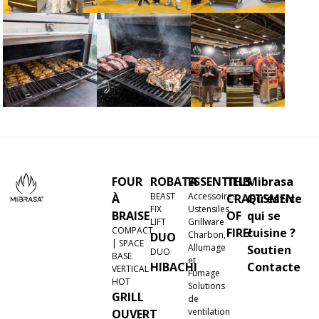
FOUR
ROBATA
ESSENTIELS
THE
Mibrasa
BEAST
Accessoires
À
CRAFTSMEN
Qu'est-ce
FIX
Ustensiles
BRAISE
OF
qui se
LIFT
Grillware
COMPACT
FIRE!
cuisine ?
Charbon,
DUO
| SPACE
Allumage
Soutien
DUO
BASE
et
HIBACHI
Contacte
VERTICAL
Fumage
HOT
Solutions
GRILL
de
ventilation
OUVERT