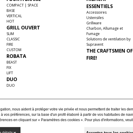
COMPACT | SPACE
ESSENTIELS
BASE
Accessoires
VERTICAL
Ustensiles
HOT
Grillware
GRILL OUVERT
Charbon, Allumage et
SLIM
Fumage
CLASSIC
Solutions de ventilation by
FIRE
Supravent
CUSTOM
THE CRAFTSMEN OF
ROBATA
FIRE!
BEAST
FIX
LIFT
DUO
DUO
igation, nous aident à protéger votre vie privée et nous permettent de traiter les d
 à vos préférences, sur la base d'un profil élaboré à partir de vos habitudes de n
érences en cliquant sur « Paramètres des cookies ». Pour plus d'informations, veui
Acceptez tous les cookie
e détails