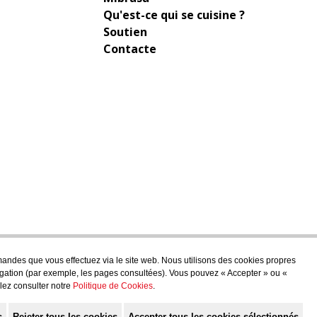
Qu'est-ce qui se cuisine ?
Soutien
Contacte
emandes que vous effectuez via le site web. Nous utilisons des cookies propres
avigation (par exemple, les pages consultées). Vous pouvez « Accepter » ou «
llez consulter notre
Politique de Cookies
.
s
Rejeter tous les cookies
Accepter tous les cookies sélectionnés