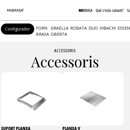
MI
BRASA
Què s'està cuinant?
S
FORN
GRAELLA
ROBATA
DUO
HIBACHI
ESSEN
Configurador
BRASA
OBERTA
ACCESSORIS
Accessoris
SUPORT PLANXA
PLANXA V