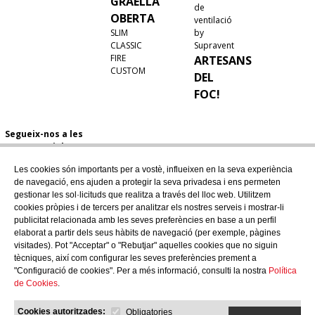
GRAELLA
de
OBERTA
ventilació
SLIM
by
CLASSIC
Supravent
FIRE
ARTESANS
CUSTOM
DEL
FOC!
Segueix-nos a les
xarxes socials
Les cookies són importants per a vostè, influeixen en la seva experiència
de navegació, ens ajuden a protegir la seva privadesa i ens permeten
gestionar les sol·licituds que realitza a través del lloc web. Utilitzem
cookies pròpies i de tercers per analitzar els nostres serveis i mostrar-li
publicitat relacionada amb les seves preferències en base a un perfil
elaborat a partir dels seus hàbits de navegació (per exemple, pàgines
visitades). Pot "Acceptar" o "Rebutjar" aquelles cookies que no siguin
tècniques, així com configurar les seves preferències prement a
"Configuració de cookies". Per a més informació, consulti la nostra
Política
de Cookies
.
Cookies autoritzades:
Obligatories