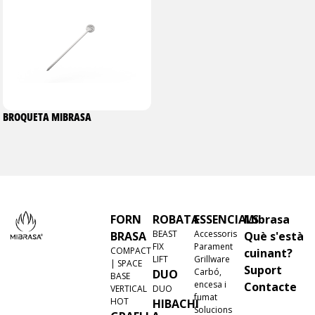
BROQUETA MIBRASA
FORN
ROBATA
ESSENCIALS
Mibrasa
BEAST
Accessoris
BRASA
Què s'està
FIX
Parament
COMPACT
cuinant?
LIFT
Grillware
| SPACE
Suport
Carbó,
DUO
BASE
encesa i
Contacte
VERTICAL
DUO
fumat
HOT
HIBACHI
Solucions