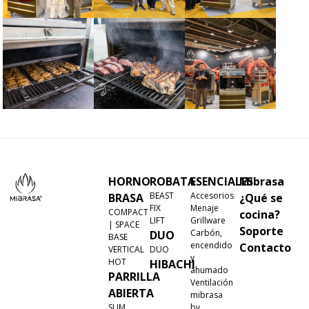
HORNO
ROBATA
ESENCIALES
Mibrasa
BEAST
Accesorios
BRASA
¿Qué se
FIX
Menaje
COMPACT
cocina?
LIFT
Grillware
| SPACE
Soporte
Carbón,
DUO
BASE
encendido
Contacto
VERTICAL
DUO
y
HOT
HIBACHI
ahumado
PARRILLA
Ventilación
ABIERTA
mibrasa
SLIM
by