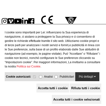
I cookie sono importanti per Lei: influenzano la Sua esperienza di
navigazione, ci aiutano a proteggere la Sua privacy e ci consentono di
gestire le richieste effettuate tramite il sito web. Utilizziamo cookie propri e
di terze parti per analizzare i nostri servizi e fornirLe pubblicità in linea con
le Sue preferenze, sulla base di un profilo elaborato dalle Sue abitudini di
navigazione (ad esempio, le pagine visitate). Può “Accettare” o “Rifiutare” i
cookie non tecnici, nonché configurare le Sue preferenze cliccando su
“Impostazioni cookie”. Per maggiori informazioni, La invitiamo a consultare
la nostra
Politica sui Cookie
.
Cookie autorizzati:
Analisi
Pubblicitari
Più dettagli
Accetta tutti i cookie
Rifiuta tutti i cookie
2026©
Politica
Avviso
Politica
Política
Iscriviti
{_todos_derechos_reservados}
sulla
legale
sui
de
alla
riservatezza
cookie
Redes
Accetta tutti i cookie selezionati
newsletter
Sociales