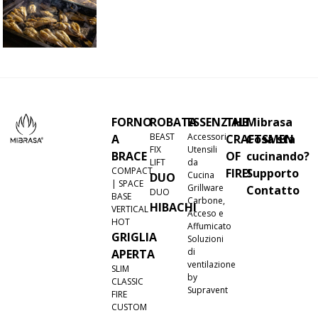
FORNO
ROBATA
ESSENZIALI
THE
Mibrasa
BEAST
Accessori
A
CRAFTSMEN
Cosa sta
FIX
Utensili
BRACE
OF
cucinando?
LIFT
da
COMPACT
FIRE!
Supporto
Cucina
DUO
| SPACE
Grillware
Contatto
DUO
BASE
Carbone,
HIBACHI
VERTICAL
Acceso e
HOT
Affumicato
GRIGLIA
Soluzioni
di
APERTA
ventilazione
SLIM
by
CLASSIC
Supravent
FIRE
CUSTOM